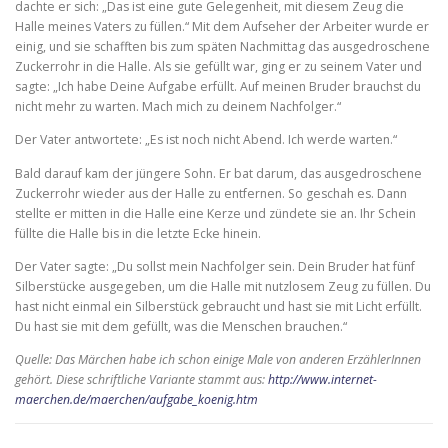
dachte er sich: „Das ist eine gute Gelegenheit, mit diesem Zeug die
Halle meines Vaters zu füllen.“ Mit dem Aufseher der Arbeiter wurde er
einig, und sie schafften bis zum späten Nachmittag das ausgedroschene
Zuckerrohr in die Halle. Als sie gefüllt war, ging er zu seinem Vater und
sagte: „Ich habe Deine Aufgabe erfüllt. Auf meinen Bruder brauchst du
nicht mehr zu warten. Mach mich zu deinem Nachfolger.“
Der Vater antwortete: „Es ist noch nicht Abend. Ich werde warten.“
Bald darauf kam der jüngere Sohn. Er bat darum, das ausgedroschene
Zuckerrohr wieder aus der Halle zu entfernen. So geschah es. Dann
stellte er mitten in die Halle eine Kerze und zündete sie an. Ihr Schein
füllte die Halle bis in die letzte Ecke hinein.
Der Vater sagte: „Du sollst mein Nachfolger sein. Dein Bruder hat fünf
Silberstücke ausgegeben, um die Halle mit nutzlosem Zeug zu füllen. Du
hast nicht einmal ein Silberstück gebraucht und hast sie mit Licht erfüllt.
Du hast sie mit dem gefüllt, was die Menschen brauchen.“
Quelle: Das Märchen habe ich schon einige Male von anderen ErzählerInnen
gehört. Diese schriftliche Variante stammt aus:
http://www.internet-
maerchen.de/maerchen/aufgabe_koenig.htm