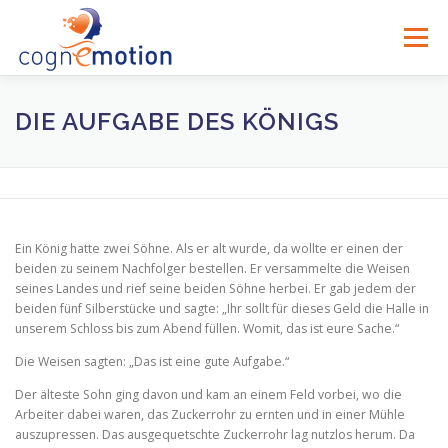
Zum
Inhalt
Menü
springen
DIE AUFGABE DES KÖNIGS
Ein König hatte zwei Söhne. Als er alt wurde, da wollte er einen der
beiden zu seinem Nachfolger bestellen. Er versammelte die Weisen
seines Landes und rief seine beiden Söhne herbei. Er gab jedem der
beiden fünf Silberstücke und sagte: „Ihr sollt für dieses Geld die Halle in
unserem Schloss bis zum Abend füllen. Womit, das ist eure Sache.“
Die Weisen sagten: „Das ist eine gute Aufgabe.“
Der älteste Sohn ging davon und kam an einem Feld vorbei, wo die
Arbeiter dabei waren, das Zuckerrohr zu ernten und in einer Mühle
auszupressen. Das ausgequetschte Zuckerrohr lag nutzlos herum. Da