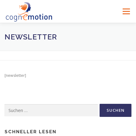
Zum
Inhalt
Menü
springen
NEWSLETTER
[newsletter]
Suche
nach:
SCHNELLER LESEN