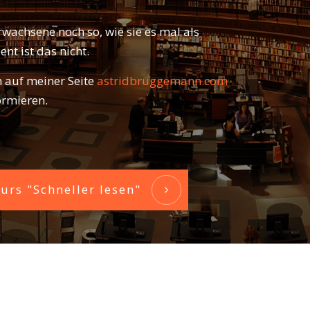
rwachsene noch so, wie sie es mal als
ent ist das nicht.
h auf meiner Seite
astridbruggemann.com
ormieren.
rs "Schneller lesen"