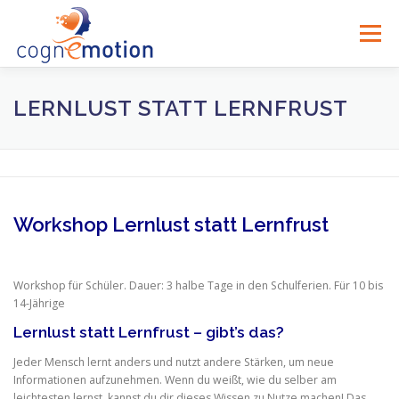
Zum
Inhalt
Menü
springen
LERNLUST STATT LERNFRUST
Workshop Lernlust statt Lernfrust
Workshop für Schüler. Dauer: 3 halbe Tage in den Schulferien. Für 10 bis
14-Jährige
Lernlust statt Lernfrust – gibt’s das?
Jeder Mensch lernt anders und nutzt andere Stärken, um neue
Informationen aufzunehmen. Wenn du weißt, wie du selber am
leichtesten lernst, kannst du dir dieses Wissen zu Nutze machen! Das