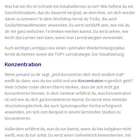
Was hat ein Klo im Schrank mit Vokabellernen zu tun? Wie heftest du ein
Geschichtsdatum, das du dauernd vergisst, an dein Knie, um dich wieder
daran zu erinnern? In dem Workshop lernst du Tricks, die auch
Gedächtnisweltmeister anwenden. Du wirst verblüfft sein, wie viel du
dir mit ganz einfachen Techniken merken kannst. Du wirst sehen, wie
leicht das Lernen sein kann, wenn man Lernstrategien verwendet.
Auch wichtige Lerntipps wie einen optimalen Wiederholungszyklus
lernst du kennen sowie die TOP1-Lernstrategie: Die Visualisierung.
Konzentration
Wenn jemand zu dir sagt: „Jetzt konzentrier dich doch endlich mal!“ 
weißt du dann, was du tun sollst und wie
Konzentration
eigentlich geht?
Viele Schüler (oder deren Eltern) denken, dass sie sich nicht gut
konzentrieren können. In dem Seminar erfährst du, was Konzentration
ist und wie du dich gut konzentrieren kannst. Du lernst eine mentale
Abschottungstechnik, die auch Spitzensportler höchst erfolgreich
anwenden, um sich zum Beispiel in einem lärmenden Stadion zu
konzentrieren.
Außerdem erfährst du, was du tun kannst, wenn du bei Aufgaben nicht
weißt, was du tun sollst. Du wirst einen Geheimtrick kennenlernen, mit