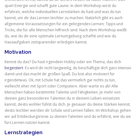
spart Energie und schafft gute Laune. In dem Workshop wirst du
erfahren, welche individuellen Lernstärken du hast und was du tun
kannst, um dir das Lernen leichter zu machen. Natürlich gibt es auch
allgemeine Voraussetzungen für ein gelingendes Lernen; Tipps und
Tricks, die für alle Menschen hilfreich sind. Nach dem Workshop weißt
du, wie du dir eine optimale Lernumgebung schaffst und wie du
Hausaufgaben zeitsparender erledigen kannst.
Motivation
Kennst du das? Du hast irgendein Hobby oder ein Thema, das dich
begeistert
. Es wird dir nicht langweilig, du beschäftigst dich ganz intensiv
damit und das macht dir großen Spaß. Du bist also motiviert für
irgendetwas. Ok, mit Schule hat das vermutlich gar nichts zu tun,
vielleicht eher mit Sport oder Computern. Aber warte es ab! Alle
Menschen haben bestimmte Talente und Fähigkeiten. Je mehr von
deinen ganz besonderen Talenten du in deinem Leben einsetzen
kannst, desto wohler fühlst du dich. Je genauer du deine Stärken kennst,
desto leichter werden dir Schule und Lernen fallen. Im Workshop gehen
wir auf Entdeckungsreise zu deinen Talenten und du erfährst, wie du sie
fürs Lernen nutzen kannst.
Lernstrategien