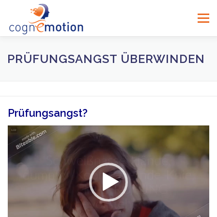
Zum
Inhalt
Menü
springen
PRÜFUNGSANGST ÜBERWINDEN
Prüfungsangst?
Video-
Player